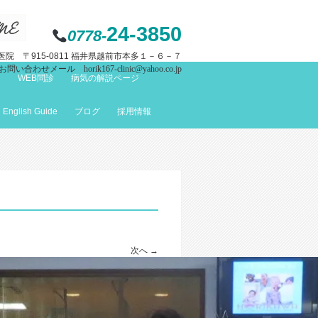
24-3850
0778-
院 〒915-0811 福井県越前市本多１－６－７
お問い合わせメール horik167-clinic@yahoo.co.jp
て
WEB問診
病気の解説ページ
English Guide
ブログ
採用情報
次へ →