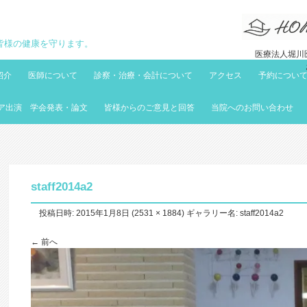
地域の皆様の健康を守ります。
医療法人堀川医
紹介
医師について
診察・治療・会計について
アクセス
予約につい
ア出演 学会発表・論文
皆様からのご意見と回答
当院へのお問い合わせ
staff2014a2
投稿日時:
2015年1月8日
(
2531 × 1884
) ギャラリー名:
staff2014a2
← 前へ