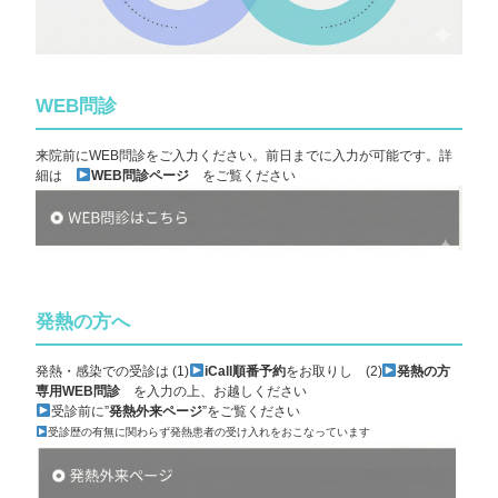
WEB問診
来院前にWEB問診をご入力ください。前日までに入力が可能です。詳
細は
WEB問診ページ
をご覧ください
発熱の方へ
発熱・感染での受診は (1)
iCall順番予約
をお取りし (2)
発熱の方
専用WEB問診
を入力の上、お越しください
受診前に”
発熱外来ページ
”をご覧ください
受診歴の有無に関わらず発熱患者の受け入れをおこなっています