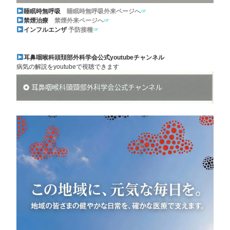
睡眠時無呼吸
睡眠時無呼吸外来ページへ
☞
禁煙治療
禁煙外来ページへ
☞
インフルエンザ
予防接種
☞
耳鼻咽喉科頭頚部外科学会公式youtubeチャンネル
病気の解説をyoutubeで視聴できます