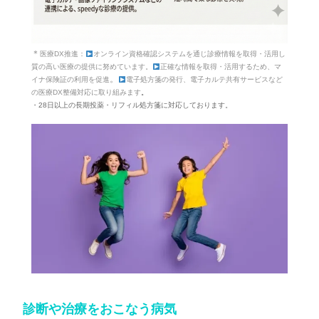
＊
医療DX推進：
オンライン資格確認システムを通じ診療情報を取得・活用し
質の高い医療の提供に努めています。
正確な情報を取得・活用するため、マ
。
イナ保険証の利用を促進
電子処方箋の発行、電子カルテ共有サービスなど
の医療DX整備対応に取り組みます
。
・28日以上の長期投薬・リフィル処方箋に対応しております。
診断や治療をおこなう病気