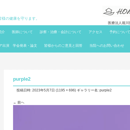
地域の皆様の健康を守ります。
医療法人堀川医
紹介
医師について
診察・治療・会計について
アクセス
予約につい
ア出演 学会発表・論文
皆様からのご意見と回答
当院へのお問い合わせ
purple2
投稿日時:
2023年5月7日
(
1195 × 696
) ギャラリー名:
purple2
← 前へ