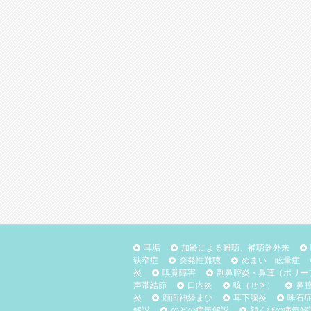
耳垢
加齢による難聴、補聴器外来
狭窄症
突発性難聴
めまい 眩暈症
炎
嗅覚障害
副鼻腔炎・鼻茸（ポリー
声帯結節
口内炎
咳（せき）
鼻
炎
顔面神経まひ
耳下腺炎
唾石
解説
のどの病気解説
顔くびの病気解