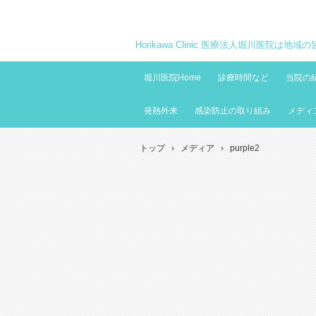
Horikawa Clinic 医療法人堀川医院は
堀川医院Home
診療時間など
当院の
発熱外来
感染防止の取り組み
メディ
トップ
›
メディア
›
purple2