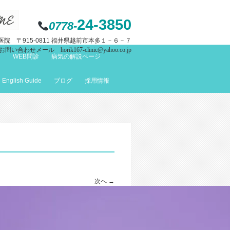
24-3850
0778-
院 〒915-0811 福井県越前市本多１－６－７
お問い合わせメール horik167-clinic@yahoo.co.jp
て
WEB問診
病気の解説ページ
English Guide
ブログ
採用情報
次へ →