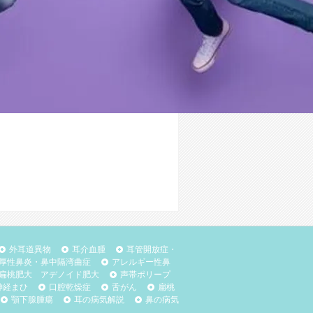
外耳道異物
耳介血腫
耳管開放症・
厚性鼻炎・鼻中隔湾曲症
アレルギー性鼻
扁桃肥大 アデノイド肥大
声帯ポリープ
神経まひ
口腔乾燥症
舌がん
扁桃
顎下腺腫瘍
耳の病気解説
鼻の病気