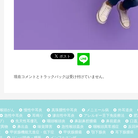
現在コメントとトラックバックは受け付けていません。
喉頭がん
慢性中耳炎
真珠腫性中耳炎
メニエール病
外耳道炎
急性中耳炎
耳鳴り
滲出性中耳炎
アレルギー舌下免疫療法
肥
プ）
先天性耳瘻孔
咽頭喉頭炎
鼻副鼻腔腫瘍
鼻前庭炎
口蓋
腔異物
鼻出血
味覚障害
急性喉頭蓋炎
咽喉頭異常感症
反回
症
甲状腺機能亢進症・低下症
甲状腺腫瘍
顎下腺炎
耳下腺腫瘍
説
リンパ節炎・腫脹
インフルエンザ