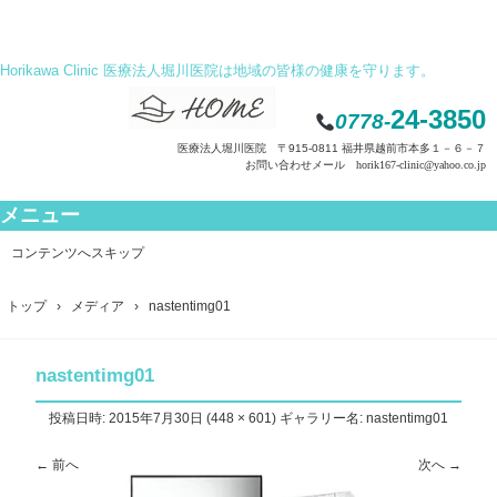
Horikawa Clinic 医療法人堀川医院は地域の皆様の健康を守ります。
24-3850
0778-
医療法人堀川医院 〒915-0811 福井県越前市本多１－６－７
お問い合わせメール horik167-clinic@yahoo.co.jp
メニュー
コンテンツへスキップ
トップ
›
メディア
›
nastentimg01
nastentimg01
投稿日時:
2015年7月30日
(
448 × 601
) ギャラリー名:
nastentimg01
← 前へ
次へ →