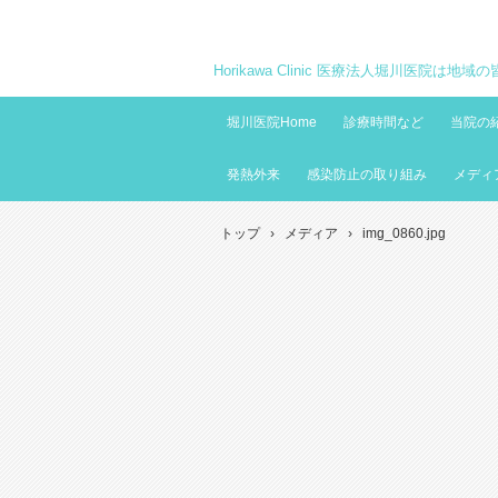
Horikawa Clinic 医療法人堀川医院は
堀川医院Home
診療時間など
当院の
発熱外来
感染防止の取り組み
メディ
トップ
›
メディア
›
img_0860.jpg