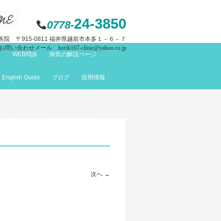
24-3850
0778-
院 〒915-0811 福井県越前市本多１－６－７
お問い合わせメール horik167-clinic@yahoo.co.jp
て
WEB問診
病気の解説ページ
English Guide
ブログ
採用情報
次へ →