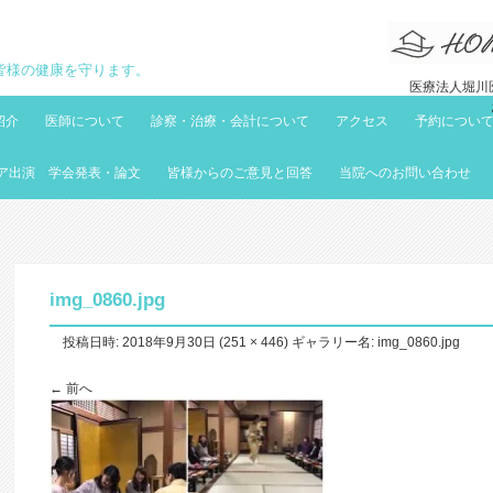
地域の皆様の健康を守ります。
医療法人堀川医
紹介
医師について
診察・治療・会計について
アクセス
予約につい
ア出演 学会発表・論文
皆様からのご意見と回答
当院へのお問い合わせ
img_0860.jpg
投稿日時:
2018年9月30日
(
251 × 446
) ギャラリー名:
img_0860.jpg
← 前へ