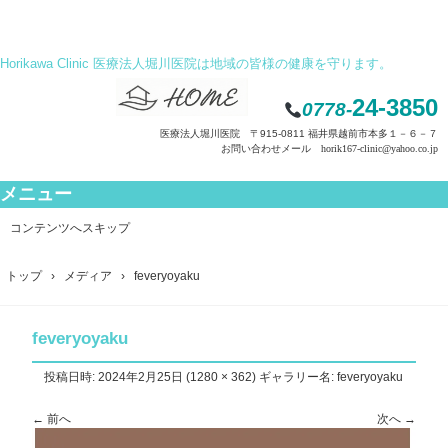
Horikawa Clinic 医療法人堀川医院は地域の皆様の健康を守ります。
24-3850
0778-
医療法人堀川医院 〒915-0811 福井県越前市本多１－６－７
お問い合わせメール horik167-clinic@yahoo.co.jp
メニュー
コンテンツへスキップ
トップ
›
メディア
›
feveryoyaku
feveryoyaku
投稿日時:
2024年2月25日
(
1280 × 362
) ギャラリー名:
feveryoyaku
← 前へ
次へ →