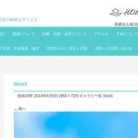
地域の皆様の健康を守ります。
医療法人堀川医
紹介
医師について
診察・治療・会計について
アクセス
予約につい
ア出演 学会発表・論文
皆様からのご意見と回答
当院へのお問い合わせ
blue1
投稿日時:
2014年4月8日
(
960 × 720
) ギャラリー名:
blue1
← 前へ