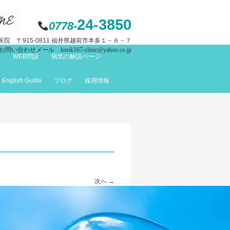
24-3850
0778-
院 〒915-0811 福井県越前市本多１－６－７
お問い合わせメール horik167-clinic@yahoo.co.jp
て
WEB問診
病気の解説ページ
English Guide
ブログ
採用情報
次へ →