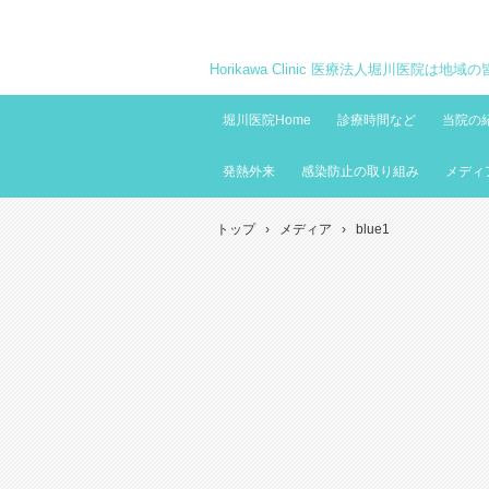
Horikawa Clinic 医療法人堀川医院は
堀川医院Home
診療時間など
当院の
発熱外来
感染防止の取り組み
メディ
トップ
›
メディア
›
blue1