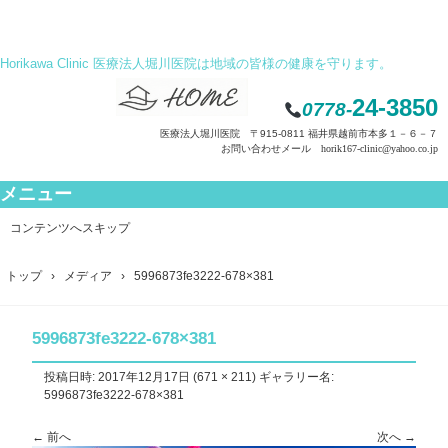
Horikawa Clinic 医療法人堀川医院は地域の皆様の健康を守ります。
24-3850
0778-
医療法人堀川医院 〒915-0811 福井県越前市本多１－６－７
お問い合わせメール horik167-clinic@yahoo.co.jp
メニュー
コンテンツへスキップ
トップ
›
メディア
›
5996873fe3222-678×381
5996873fe3222-678×381
投稿日時:
2017年12月17日
(
671 × 211
) ギャラリー名:
5996873fe3222-678×381
← 前へ
次へ →