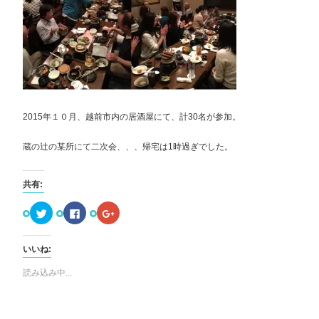
2015年１０月、越前市内の居酒屋にて、計30名が参加。
蔵の辻の某所にて二次会、、、帰宅は1時過ぎでした。
共有:
ク
Facebook
ク
リ
で
リ
ッ
共
ッ
ク
有
ク
し
す
し
いいね:
て
る
て
Twitter
に
Google+
で
は
で
読み込み中...
共
ク
共
有
リ
有
(新
ッ
(新
し
ク
し
い
し
い