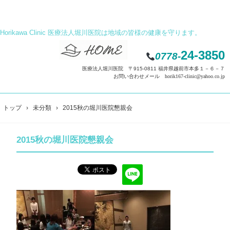
Horikawa Clinic 医療法人堀川医院は地域の皆様の健康を守ります。
24-3850
0778-
医療法人堀川医院 〒915-0811 福井県越前市本多１－６－７
お問い合わせメール horik167-clinic@yahoo.co.jp
トップ
›
未分類
›
2015秋の堀川医院懇親会
2015秋の堀川医院懇親会