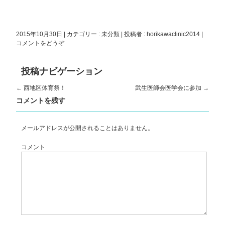
ウ
て
ウ
ィ
く
ィ
ン
だ
ン
ド
さ
ド
ウ
い
ウ
で
(新
で
2015年10月30日
|
カテゴリー :
未分類
|
投稿者 : horikawaclinic2014
|
開
し
開
き
い
き
コメントをどうぞ
ま
ウ
ま
す)
ィ
す)
ン
ド
投稿ナビゲーション
ウ
で
開
←
西地区体育祭！
武生医師会医学会に参加
→
き
ま
コメントを残す
す)
メールアドレスが公開されることはありません。
コメント