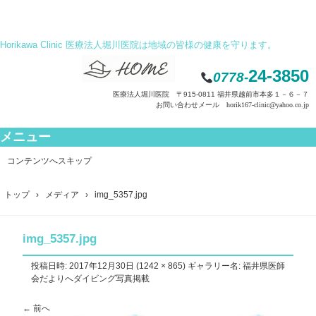
Horikawa Clinic 医療法人堀川医院は地域の皆様の健康を守ります。
24-3850
0778-
医療法人堀川医院 〒915-0811 福井県越前市本多１－６－７
お問い合わせメール horik167-clinic@yahoo.co.jp
メニュー
コンテンツへスキップ
トップ
›
メディア
›
img_5357.jpg
img_5357.jpg
投稿日時:
2017年12月30日
(
1242 × 865
) ギャラリー名:
福井県医師
会だよりへダイビング写真掲載
← 前へ