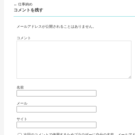
ま
ウ
ま
す)
ィ
す)
←
仕事納め
ン
コメントを残す
ド
ウ
で
開
き
メールアドレスが公開されることはありません。
ま
す)
コメント
名前
メール
サイト
次回のコメントで使用するためブラウザーに自分の名前、メールア