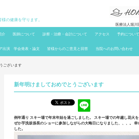
地域の皆様の健康を守ります。
医療法人堀川医
紹介
医師について
診察・治療・会計について
アクセス
予約につい
ア出演 学会発表・論文
皆様からのご意見と回答
当院へのお問い合わせ
うございます
新年明けましておめでとうございます
例年通り スキー場で年末年始を過ごしました。
スキー場での年越し花火を
ぜか芋洗坂係長のショーに参加しながらの大晦日になりました、、、。
幸
した。