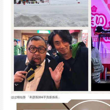
ほぼ相似形 「利彦医師&芋洗坂係長」