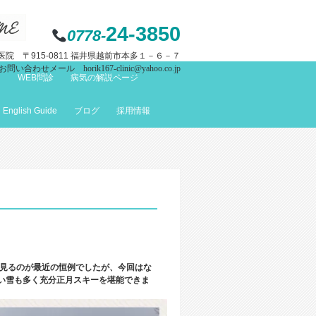
24-3850
0778-
院 〒915-0811 福井県越前市本多１－６－７
お問い合わせメール horik167-clinic@yahoo.co.jp
て
WEB問診
病気の解説ページ
English Guide
ブログ
採用情報
見るのが最近の恒例でしたが、今回はな
い雪も多く充分正月スキーを堪能できま