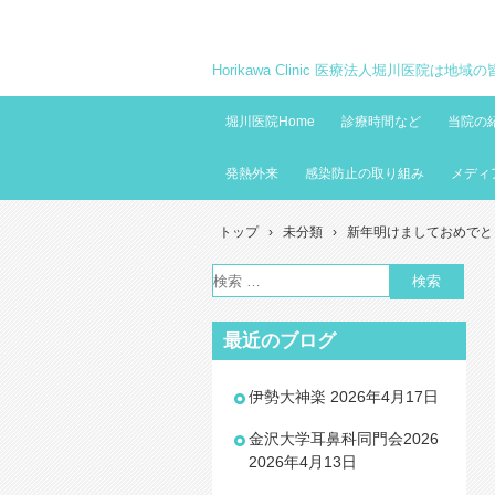
Horikawa Clinic 医療法人堀川医院は
堀川医院Home
診療時間など
当院の
発熱外来
感染防止の取り組み
メディ
トップ
›
未分類
›
新年明けましておめでと
最近のブログ
伊勢大神楽
2026年4月17日
金沢大学耳鼻科同門会2026
2026年4月13日