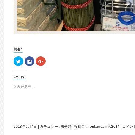
共有:
ク
Facebook
ク
リ
で
リ
ッ
共
ッ
ク
有
ク
し
す
し
いいね:
て
る
て
Twitter
に
Google+
で
は
で
読み込み中...
共
ク
共
有
リ
有
(新
ッ
(新
し
ク
し
い
し
い
ウ
て
ウ
ィ
く
ィ
ン
だ
ン
ド
さ
ド
ウ
い
ウ
で
(新
で
2018年1月4日
|
カテゴリー :
未分類
|
投稿者 : horikawaclinic2014
|
コメン
開
し
開
き
い
き