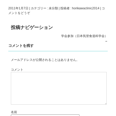
ド
さ
ド
ウ
い
ウ
で
(新
で
2011年1月7日
|
カテゴリー :
未分類
|
投稿者 : horikawaclinic2014
|
コ
開
し
開
き
い
き
メントをどうぞ
ま
ウ
ま
す)
ィ
す)
ン
ド
投稿ナビゲーション
ウ
で
開
学会参加（日本気管食道科学会）
き
→
ま
す)
コメントを残す
メールアドレスが公開されることはありません。
コメント
名前