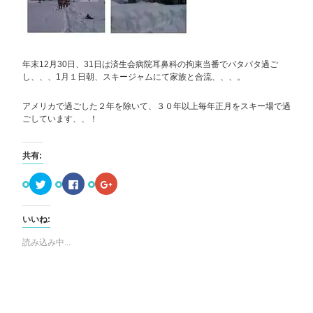
年末12月30日、31日は済生会病院耳鼻科の拘束当番でバタバタ過ご
し、、、1月１日朝、スキージャムにて家族と合流、、、。
アメリカで過ごした２年を除いて、３０年以上毎年正月をスキー場で過
ごしています、、！
共有:
ク
Facebook
ク
リ
で
リ
ッ
共
ッ
ク
有
ク
し
す
し
いいね:
て
る
て
Twitter
に
Google+
で
は
で
読み込み中...
共
ク
共
有
リ
有
(新
ッ
(新
し
ク
し
い
し
い
ウ
て
ウ
ィ
く
ィ
ン
だ
ン