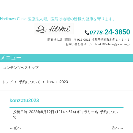
Horikawa Clinic 医療法人堀川医院は地域の皆様の健康を守ります。
24-3850
0778-
医療法人堀川医院 〒915-0811 福井県越前市本多１－６－７
お問い合わせメール horik167-clinic@yahoo.co.jp
メニュー
コンテンツへスキップ
トップ
›
予約について
›
konzatu2023
konzatu2023
投稿日時:
2023年8月12日
(
1214 × 514
) ギャラリー名:
予約につい
て
← 前へ
次へ →