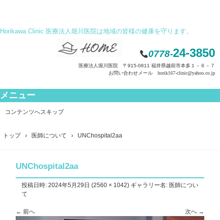
Horikawa Clinic 医療法人堀川医院は地域の皆様の健康を守ります。
24-3850
0778-
医療法人堀川医院 〒915-0811 福井県越前市本多１－６－７
お問い合わせメール horik167-clinic@yahoo.co.jp
メニュー
コンテンツへスキップ
トップ
›
医師について
›
UNChospital2aa
UNChospital2aa
投稿日時:
2024年5月29日
(
2560 × 1042
) ギャラリー名:
医師につい
て
← 前へ
次へ →