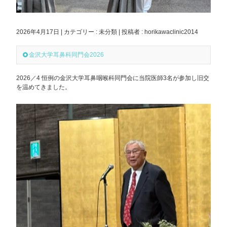
2026年4月17日
|
カテゴリー :
未分類
|
投稿者 : horikawaclinic2014
金沢大学耳鼻科同門会2026
2026／4 恒例の金沢大学耳鼻咽喉科同門会に当院医師3名が参加し旧交
を温めてきました。