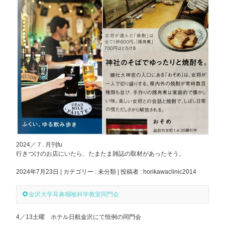
2024／７. 月刊fu
行きつけのお店にいたら、たまたま雑誌の取材があったそう。
2024年7月23日
|
カテゴリー :
未分類
|
投稿者 : horikawaclinic2014
金沢大学耳鼻咽喉科学教室同門会
4／13土曜 ホテル日航金沢にて恒例の同門会