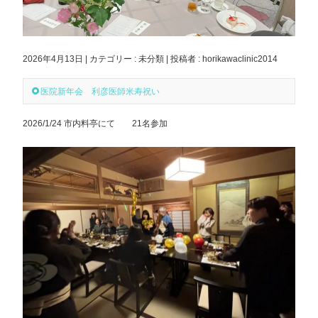
2026年4月13日
|
カテゴリー :
未分類
|
投稿者 : horikawaclinic2014
医院新年会 利彦医師米寿祝い
2026/1/24 市内料亭にて 21名参加