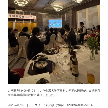
大学勤務時代仲良くしていた金沢大学耳鼻科の同期の医師が、金沢医科
大学耳鼻咽喉科教授に就任しました。
2025年8月6日
|
カテゴリー :
未分類
|
投稿者 : horikawaclinic2014