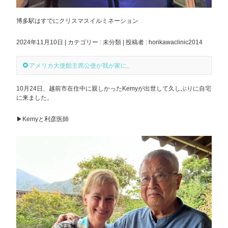
博多駅はすでにクリスマスイルミネーション
2024年11月10日
|
カテゴリー :
未分類
|
投稿者 : horikawaclinic2014
アメリカ大使館主席公使が我が家に。
10月24日、越前市在住中に親しかったKemyが出世して久しぶりに自宅
に来ました。
▶︎Kemyと利彦医師