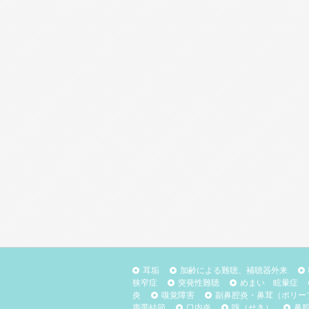
耳垢
加齢による難聴、補聴器外来
狭窄症
突発性難聴
めまい 眩暈症
炎
嗅覚障害
副鼻腔炎・鼻茸（ポリー
声帯結節
口内炎
咳（せき）
鼻