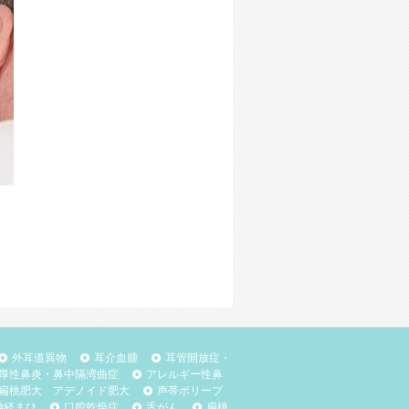
外耳道異物
耳介血腫
耳管開放症・
厚性鼻炎・鼻中隔湾曲症
アレルギー性鼻
扁桃肥大 アデノイド肥大
声帯ポリープ
神経まひ
口腔乾燥症
舌がん
扁桃