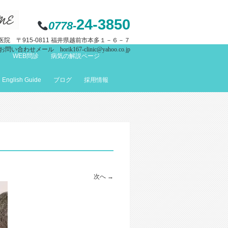
24-3850
0778-
院 〒915-0811 福井県越前市本多１－６－７
お問い合わせメール horik167-clinic@yahoo.co.jp
て
WEB問診
病気の解説ページ
English Guide
ブログ
採用情報
次へ →