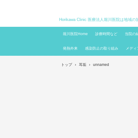
Horikawa Clinic 医療法人堀川医院は
堀川医院Home
診療時間など
当院の
発熱外来
感染防止の取り組み
メディ
トップ
›
耳垢
›
unnamed