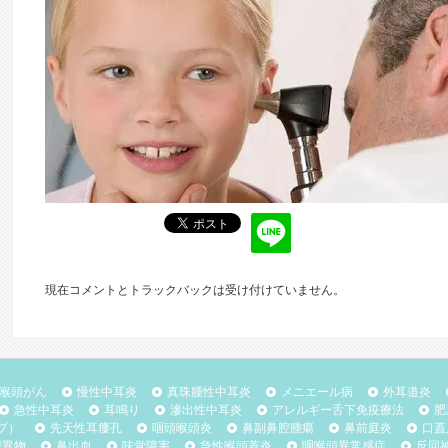
現在コメントとトラックバックは受け付けていません。
喉頭がん
慢性中耳炎
真珠腫性中耳炎
メニエール病
外耳道炎
急性中耳炎
耳鳴り
滲出性中耳炎
アレルギー舌下免疫療法
肥
プ）
先天性耳瘻孔
咽頭喉頭炎
鼻副鼻腔腫瘍
鼻前庭炎
口蓋
腔異物
鼻出血
味覚障害
急性喉頭蓋炎
咽喉頭異常感症
反回