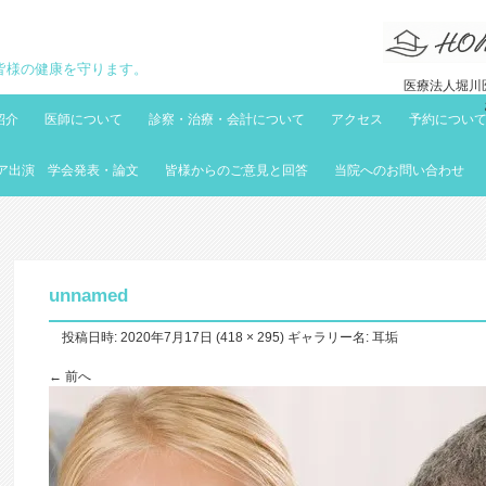
地域の皆様の健康を守ります。
医療法人堀川医
紹介
医師について
診察・治療・会計について
アクセス
予約につい
ア出演 学会発表・論文
皆様からのご意見と回答
当院へのお問い合わせ
unnamed
投稿日時:
2020年7月17日
(
418 × 295
) ギャラリー名:
耳垢
← 前へ