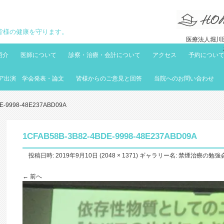
地域の皆様の健康を守ります。
医療法人堀川医
紹介
医師について
診察・治療・会計について
アクセス
予約につい
ア出演 学会発表・論文
皆様からのご意見と回答
当院へのお問い合わせ
E-9998-48E237ABD09A
1CFAB58B-3B82-4BDE-9998-48E237ABD09A
投稿日時:
2019年9月10日
(
2048 × 1371
) ギャラリー名:
禁煙治療の勉強
← 前へ