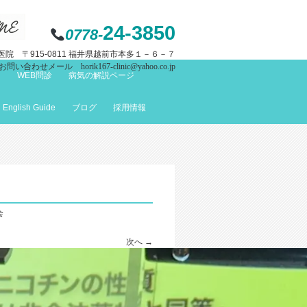
24-3850
0778-
院 〒915-0811 福井県越前市本多１－６－７
お問い合わせメール horik167-clinic@yahoo.co.jp
て
WEB問診
病気の解説ページ
English Guide
ブログ
採用情報
会
次へ →