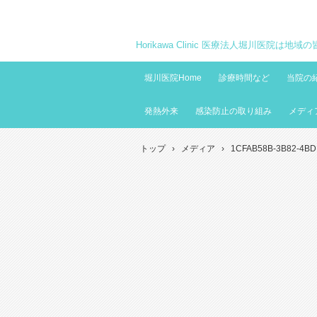
Horikawa Clinic 医療法人堀川医院は
堀川医院Home
診療時間など
当院の
発熱外来
感染防止の取り組み
メディ
トップ
›
メディア
›
1CFAB58B-3B82-4BD