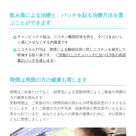
飲み薬による治療と、パッチを貼る治療方法を選
ぶことができます
チャンピックス錠は、ニコチン離脱症状を抑え、タバコをおいし
く感じさせなくする内服薬です
ニコチネルTTSは、禁煙による離脱症状に対しニコチンを補充して
軽減する貼り薬です。（
*市販のニコチンパッチに比べ1.5倍の高容
量のパッチを使います
）
喫煙は周囲の方の健康も害します
喫煙はご自身だけでなく、副煙流による受動喫煙によりご家族や周囲の
方の健康を損ねます。
受動喫煙は、ご家族の方に喫煙同様の発がんや呼吸器疾患のリスクをも
たらします。またご家族の方の中耳炎・副鼻腔炎の悪化因子にもなる
と
考えられています。あなたとあなたの家族の健康のために、ぜひ医師と
ともに禁煙しましょう！