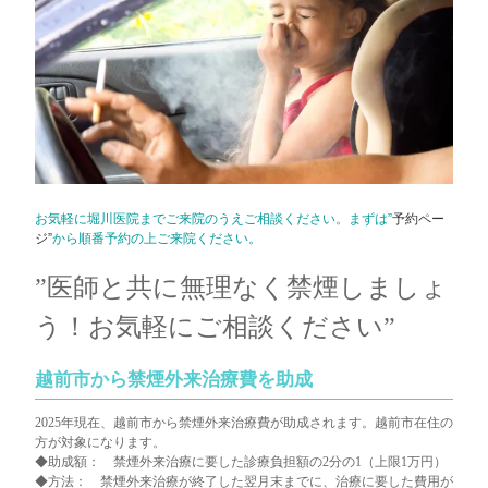
お気軽に堀川医院までご来院のうえご相談ください。まずは”
予約ペー
ジ”
から順番予約の上ご来院ください。
”医師と共に無理なく禁煙しましょ
う！お気軽にご相談ください
”
越前市から禁煙外来治療費を助成
2025年現在、越前市から禁煙外来治療費が助成されます。越前市在住の
方が対象になります。
◆助成額： 禁煙外来治療に要した診療負担額の2分の1（上限1万円）
◆方法： 禁煙外来治療が終了した翌月末までに、治療に要した費用が