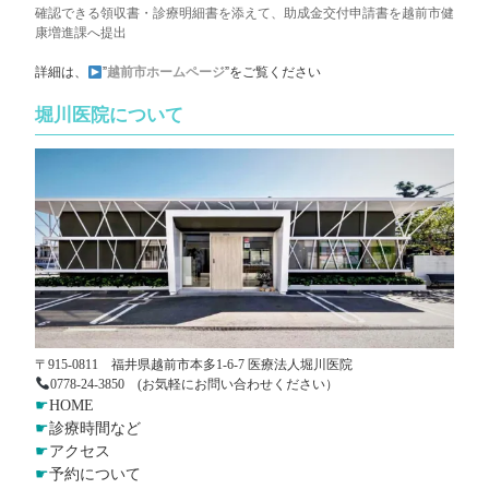
確認できる領収書・診療明細書を添えて、助成金交付申請書を越前市健
康増進課へ提出
詳細は、
”
越前市ホームページ
”をご覧ください
堀川医院について
〒915-0811 福井県越前市本多1-6-7 医療法人堀川医院
0778-24-3850 (お気軽にお問い合わせください）
☛
HOME
☛
診療時間など
☛
アクセス
☛
予約について