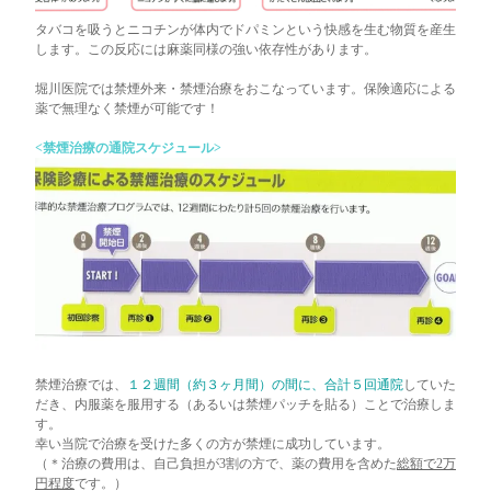
タバコを吸うとニコチンが体内でドパミンという快感を生む物質を産生
します。この反応には麻薬同様の強い依存性があります。
堀川医院では禁煙外来・禁煙治療をおこなっています。保険適応による
薬で無理なく禁煙が可能です！
<禁煙治療の通院スケジュール>
禁煙治療では、
１２週間（約３ヶ月間）の間に、合計５回通院
していた
だき、内服薬を服用する（あるいは禁煙パッチを貼る）ことで治療しま
す。
幸い当院で治療を受けた多くの方が禁煙に成功しています。
（＊治療の費用は、自己負担が3割の方で、薬の費用を含めた
総額で2万
円程度
です。）