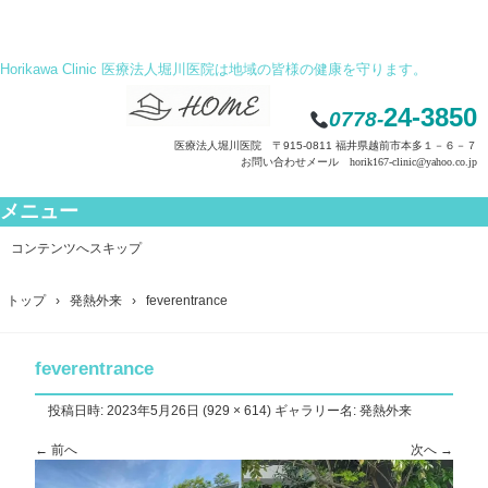
Horikawa Clinic 医療法人堀川医院は地域の皆様の健康を守ります。
24-3850
0778-
医療法人堀川医院 〒915-0811 福井県越前市本多１－６－７
お問い合わせメール horik167-clinic@yahoo.co.jp
メニュー
コンテンツへスキップ
トップ
›
発熱外来
›
feverentrance
feverentrance
投稿日時:
2023年5月26日
(
929 × 614
) ギャラリー名:
発熱外来
← 前へ
次へ →