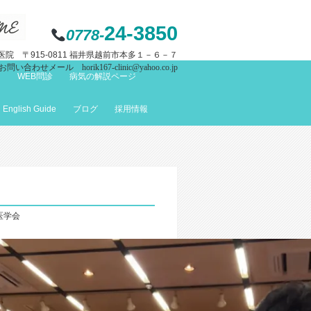
24-3850
0778-
院 〒915-0811 福井県越前市本多１－６－７
お問い合わせメール horik167-clinic@yahoo.co.jp
て
WEB問診
病気の解説ページ
English Guide
ブログ
採用情報
医学会