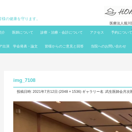
地域の皆様の健康を守ります。
医療法人堀川医
紹介
医師について
診察・治療・会計について
アクセス
予約につい
ア出演 学会発表・論文
皆様からのご意見と回答
当院へのお問い合わせ
img_7108
投稿日時:
2021年7月12日
(
2048 × 1536
) ギャラリー名:
武生医師会月次