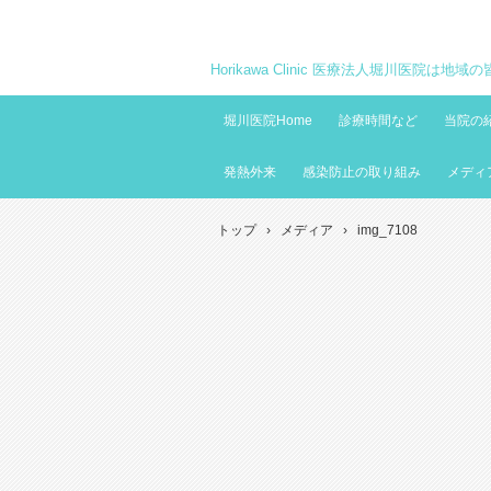
Horikawa Clinic 医療法人堀川医院は
堀川医院Home
診療時間など
当院の
発熱外来
感染防止の取り組み
メディ
トップ
›
メディア
›
img_7108