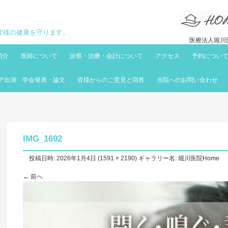
地域の皆様の健康を守ります。
医療法人堀川医
紹介
医師について
診察・治療・会計について
アクセス
予約につい
ア出演 学会発表・論文
皆様からのご意見と回答
当院へのお問い合わせ
IMG_1692
投稿日時:
2026年1月4日
(
1591 × 2190
) ギャラリー名:
堀川医院Home
← 前へ