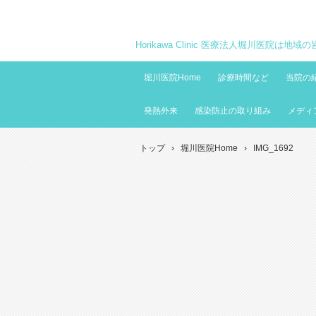
Horikawa Clinic 医療法人堀川医院は
堀川医院Home
診療時間など
当院の
発熱外来
感染防止の取り組み
メディ
トップ
›
堀川医院Home
›
IMG_1692