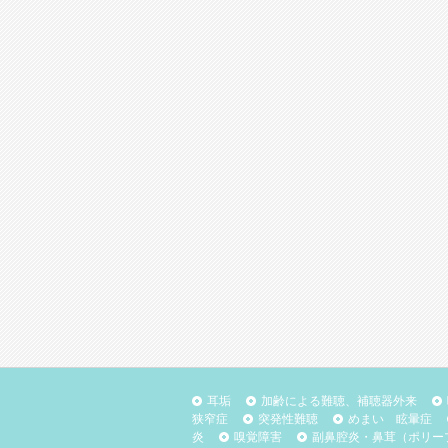
耳垢
加齢による難聴、補聴器外来
狭窄症
突発性難聴
めまい 眩暈症
炎
嗅覚障害
副鼻腔炎・鼻茸（ポリー