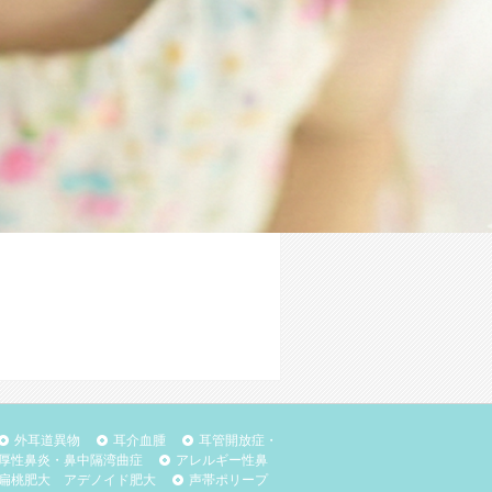
外耳道異物
耳介血腫
耳管開放症・
厚性鼻炎・鼻中隔湾曲症
アレルギー性鼻
扁桃肥大 アデノイド肥大
声帯ポリープ