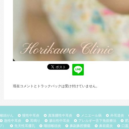
現在コメントとトラックバックは受け付けていません。
喉頭がん
慢性中耳炎
真珠腫性中耳炎
メニエール病
外耳道炎
急性中耳炎
耳鳴り
滲出性中耳炎
アレルギー舌下免疫療法
肥
プ）
先天性耳瘻孔
咽頭喉頭炎
鼻副鼻腔腫瘍
鼻前庭炎
口蓋