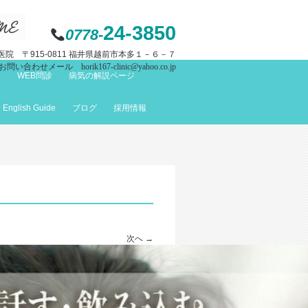
24-3850
0778-
院 〒915-0811 福井県越前市本多１－６－７
お問い合わせメール horik167-clinic@yahoo.co.jp
て
WEB問診
病気の解説ページ
English Guide
ブログ
採用情報
次へ →