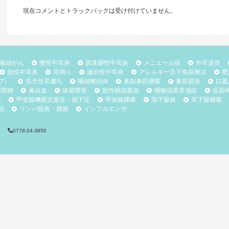
現在コメントとトラックバックは受け付けていません。
喉頭がん
慢性中耳炎
真珠腫性中耳炎
メニエール病
外耳道炎
急性中耳炎
耳鳴り
滲出性中耳炎
アレルギー舌下免疫療法
肥
プ）
先天性耳瘻孔
咽頭喉頭炎
鼻副鼻腔腫瘍
鼻前庭炎
口蓋
腔異物
鼻出血
味覚障害
急性喉頭蓋炎
咽喉頭異常感症
反回
症
甲状腺機能亢進症・低下症
甲状腺腫瘍
顎下腺炎
耳下腺腫瘍
説
リンパ節炎・腫脹
インフルエンザ
pan
0778-24-3850