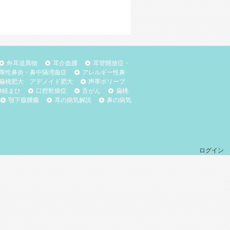
外耳道異物
耳介血腫
耳管開放症・
厚性鼻炎・鼻中隔湾曲症
アレルギー性鼻
扁桃肥大 アデノイド肥大
声帯ポリープ
神経まひ
口腔乾燥症
舌がん
扁桃
顎下腺腫瘍
耳の病気解説
鼻の病気
ログイン