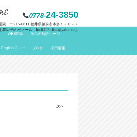
24-3850
0778-
院 〒915-0811 福井県越前市本多１－６－７
お問い合わせメール horik167-clinic@yahoo.co.jp
て
WEB問診
病気の解説ページ
English Guide
ブログ
採用情報
次へ →