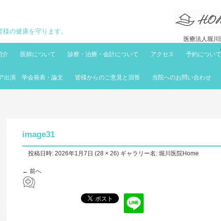
地域の皆様の健康を守ります。
医療法人堀川医
紹介
医師について
診察・治療・会計について
アクセス
予約につい
ア出演 学会発表・論文
皆様からのご意見と回答
当院へのお問い合わせ
image31
投稿日時:
2026年1月7日
(
28 × 26
) ギャラリー名:
堀川医院Home
← 前へ