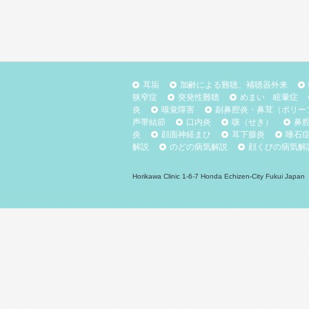
耳垢
加齢による難聴、補聴器外来
狭窄症
突発性難聴
めまい 眩暈症
炎
嗅覚障害
副鼻腔炎・鼻茸（ポリー
声帯結節
口内炎
咳（せき）
鼻
炎
顔面神経まひ
耳下腺炎
唾石
解説
のどの病気解説
顔くびの病気解
Horikawa Clinic 1-6-7 Honda Echizen-City Fukui Ja