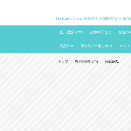
Horikawa Clinic 医療法人堀川医院は
堀川医院Home
診療時間など
当院の
発熱外来
感染防止の取り組み
メディ
トップ
›
堀川医院Home
›
image31