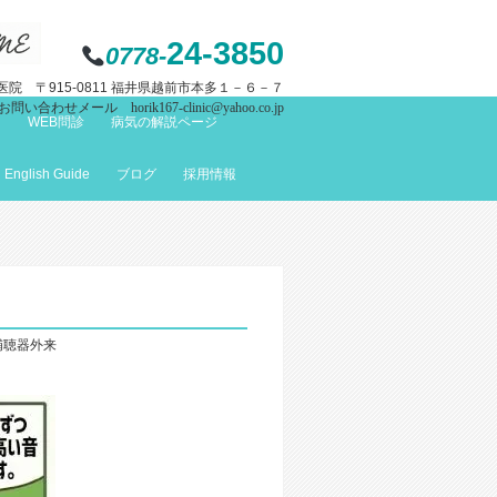
24-3850
0778-
院 〒915-0811 福井県越前市本多１－６－７
お問い合わせメール horik167-clinic@yahoo.co.jp
て
WEB問診
病気の解説ページ
English Guide
ブログ
採用情報
補聴器外来