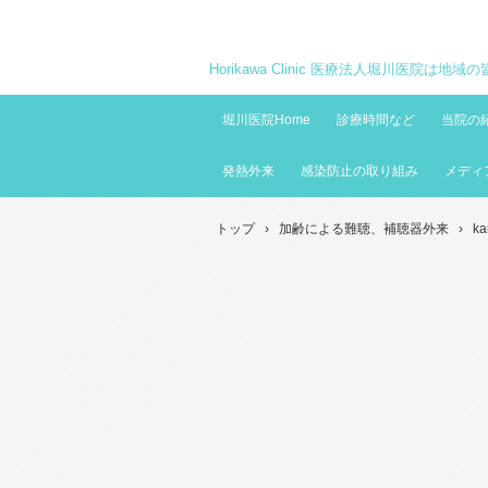
Horikawa Clinic 医療法人堀川医院は
堀川医院Home
診療時間など
当院の
発熱外来
感染防止の取り組み
メディ
トップ
›
加齢による難聴、補聴器外来
›
ka