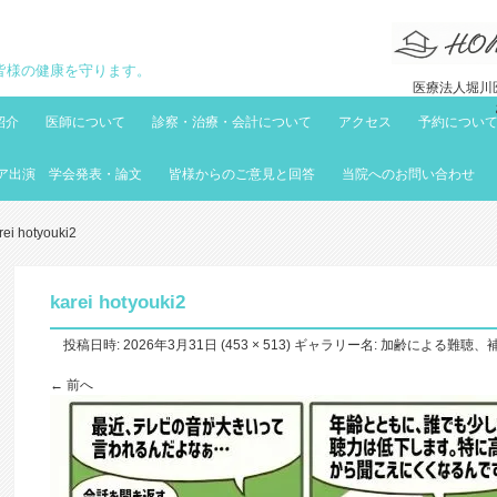
地域の皆様の健康を守ります。
医療法人堀川医
紹介
医師について
診察・治療・会計について
アクセス
予約につい
ア出演 学会発表・論文
皆様からのご意見と回答
当院へのお問い合わせ
rei hotyouki2
karei hotyouki2
投稿日時:
2026年3月31日
(
453 × 513
) ギャラリー名:
加齢による難聴、
← 前へ