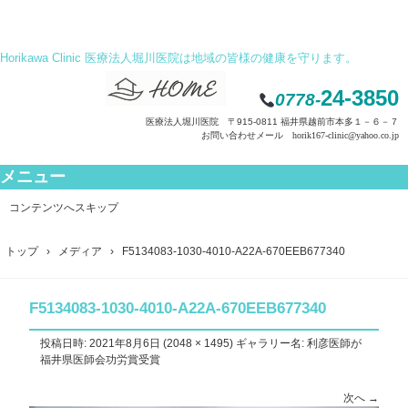
Horikawa Clinic 医療法人堀川医院は地域の皆様の健康を守ります。
24-3850
0778-
医療法人堀川医院 〒915-0811 福井県越前市本多１－６－７
お問い合わせメール horik167-clinic@yahoo.co.jp
メニュー
コンテンツへスキップ
トップ
›
メディア
›
F5134083-1030-4010-A22A-670EEB677340
F5134083-1030-4010-A22A-670EEB677340
投稿日時:
2021年8月6日
(
2048 × 1495
) ギャラリー名:
利彦医師が
福井県医師会功労賞受賞
次へ →